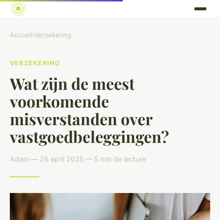
Accueil
›
Verzekering
VERZEKERING
Wat zijn de meest
voorkomende
misverstanden over
vastgoedbeleggingen?
Adam — 26 april 2025 — 5 min de lecture