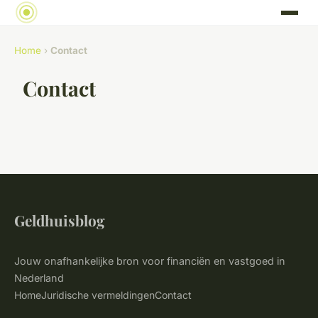
Home
›
Contact
Contact
Geldhuisblog
Jouw onafhankelijke bron voor financiën en vastgoed in
Nederland
Home
Juridische vermeldingen
Contact